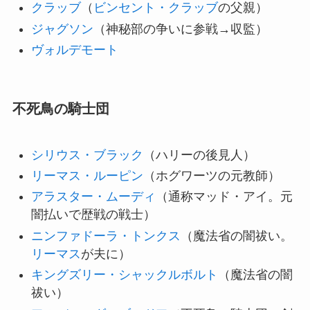
クラッブ
（
ビンセント・クラッブ
の父親）
ジャグソン
（神秘部の争いに参戦→収監）
ヴォルデモート
不死鳥の騎士団
シリウス・ブラック
（ハリーの後見人）
リーマス・ルーピン
（ホグワーツの元教師）
アラスター・ムーディ
（通称マッド・アイ。元
闇払いで歴戦の戦士）
ニンファドーラ・トンクス
（魔法省の闇祓い。
リーマス
が夫に）
キングズリー・シャックルボルト
（魔法省の闇
祓い）