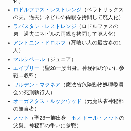
化）
ロドルファス・レストレンジ
（ベラトリックス
の夫。過去にネビルの両親を拷問して廃人化）
ラバスタン・レストレンジ
（ロドルファスの
弟。過去にネビルの両親を拷問して廃人化）
アントニン・ドロホフ
（死喰い人の最古参の1
人）
マルシベール
（ジュニア）
エイブリー
（聖28一族出身。神秘部の争いに参
戦→収監）
ワルデン・マクネア
（魔法省危険動物処理委員
会の死刑執行人）
オーガスタス・ルックウッド
（元魔法省神秘部
の無言者）
ノット
（聖28一族出身。
セオドール・ノット
の
父親。神秘部の争いに参戦）