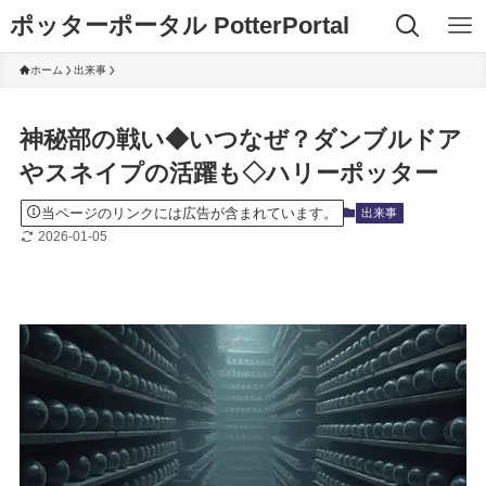
ポッターポータル PotterPortal
ホーム
出来事
神秘部の戦い◆いつなぜ？ダンブルドア
やスネイプの活躍も◇ハリーポッター
当ページのリンクには広告が含まれています。
出来事
2026-01-05