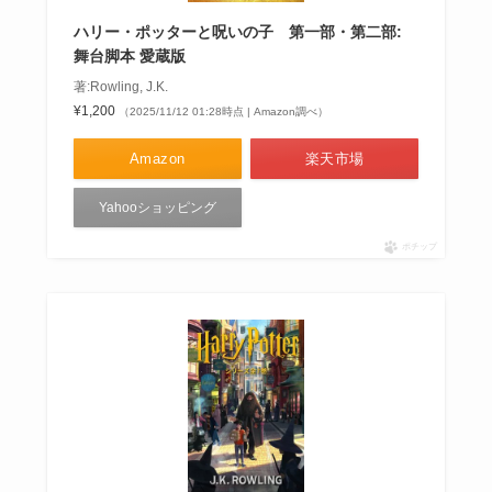
ハリー・ポッターと呪いの子 第一部・第二部:
舞台脚本 愛蔵版
著:Rowling, J.K.
¥1,200
（2025/11/12 01:28時点 | Amazon調べ）
Amazon
楽天市場
Yahooショッピング
ポチップ