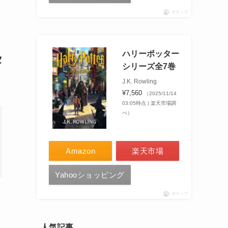
ポチップ
ハリーポッター
タ
シリーズ全7巻
J.K. Rowling
¥7,560
（2025/11/14
03:05時点 | 楽天市場調
べ）
Amazon
楽天市場
Yahooショッピング
ポチップ
人気記事