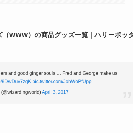
ズ（WWW）の商品グッズ一覧｜ハリーポッ
others and good ginger souls … Fred and George make us
.co/8DwDuv7zqK
pic.twitter.com/JohWoPfUpp
 (@wizardingworld)
April 3, 2017