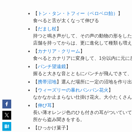
【
トン・タン・トフィー（ベロベロ飴）
】
食べると舌が太くなって伸びる
【
だまし杖
】
持つと鳴き声がして、その声の動物の形をした
店舗を持ってからは、更に進化して種類も増え
【
カナリア・クリーム
】
食べるとカナリアに変身して、1分以内に元に
【
パンチ望遠鏡
】
握ると大きな音とともにパンチが飛んできて、
【
携帯沼地
】選んだ場所に一定の沼地を作り出
【
ウィーズリーの暴れバンバン花火
】
なかなか止まらない仕掛け花火。大小たくさん
【
伸び耳
】
長い薄オレンジ色のひも付きの耳がついていて
所から盗み聞きをする。
【ひっかけ菓子】