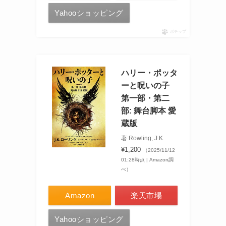
Yahooショッピング
ポチップ
ハリー・ポッタ
ーと呪いの子
第一部・第二
部: 舞台脚本 愛
蔵版
著:Rowling, J.K.
¥1,200
（2025/11/12
01:28時点 | Amazon調
べ）
Amazon
楽天市場
Yahooショッピング