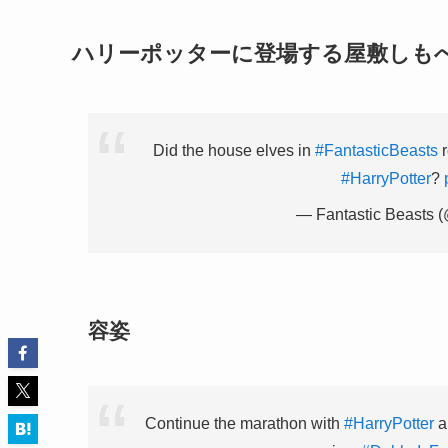
ハリーポッターに登場する屋敷しも
Did the house elves in
#FantasticBeasts
r
#HarryPotter
?
— Fantastic Beasts 
容姿
Continue the marathon with
#HarryPotter
a