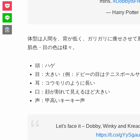
mins.
#DobbyIsFr
— Harry Potter
体型は人間を、背が低く、ガリガリに痩せさせて
肌色・目の色は様々。
頭：ハゲ
目：大きい（例：ドビーの目はテニスボールサ
耳：コウモリのように長い
口：顔が割れて見えるほど大きい
声：甲高いキーキー声
Let's face it – Dobby, Winky and Kreac
https://t.co/gYySga