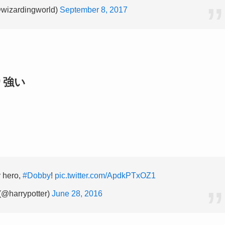
wizardingworld)
September 8, 2017
り強い
。
y hero,
#Dobby
!
pic.twitter.com/ApdkPTxOZ1
(@harrypotter)
June 28, 2016