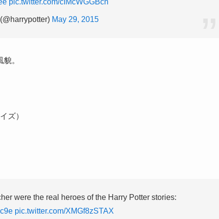
ee
pic.twitter.com/cIMcWGGBcn
 (@harrypotter)
May 29, 2015
風貌。
イズ）
her were the real heroes of the Harry Potter stories:
uc9e
pic.twitter.com/XMGf8zSTAX