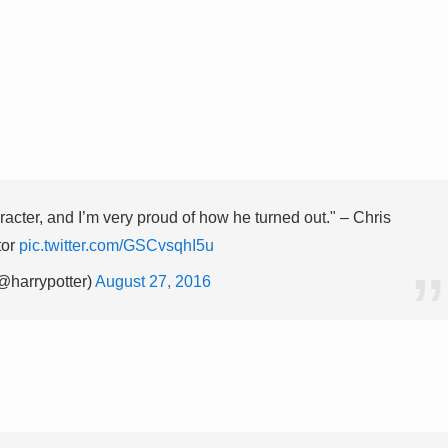
cter, and I’m very proud of how he turned out." – Chris
tor
pic.twitter.com/GSCvsqhI5u
@harrypotter)
August 27, 2016