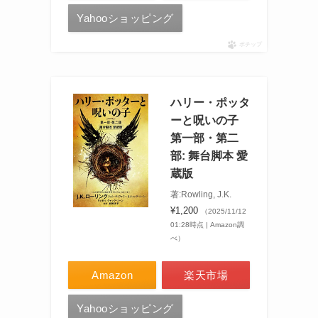
Yahooショッピング
ポチップ
ハリー・ポッタ
ーと呪いの子
第一部・第二
部: 舞台脚本 愛
蔵版
著:Rowling, J.K.
¥1,200
（2025/11/12
01:28時点 | Amazon調
べ）
Amazon
楽天市場
Yahooショッピング