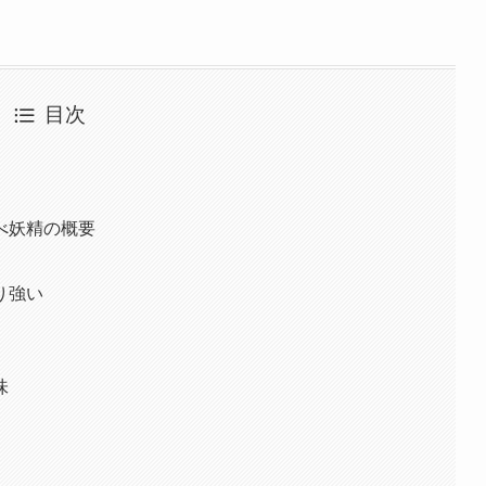
目次
べ妖精の概要
り強い
味