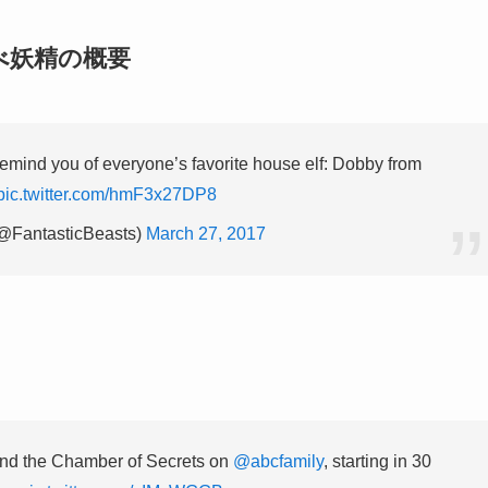
べ妖精の概要
emind you of everyone’s favorite house elf: Dobby from
pic.twitter.com/hmF3x27DP8
(@FantasticBeasts)
March 27, 2017
nd the Chamber of Secrets on
@abcfamily
, starting in 30