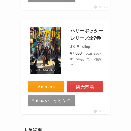
ポチップ
ハリーポッター
シリーズ全7巻
J.K. Rowling
¥7,560
（2025/11/14
03:05時点 | 楽天市場調
べ）
Amazon
楽天市場
Yahooショッピング
ポチップ
人気記事