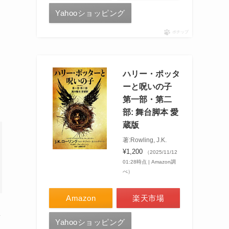
Yahooショッピング
ポチップ
ハリー・ポッタ
ーと呪いの子
第一部・第二
部: 舞台脚本 愛
蔵版
著:Rowling, J.K.
¥1,200
（2025/11/12
01:28時点 | Amazon調
べ）
Amazon
楽天市場
ァ
Yahooショッピング