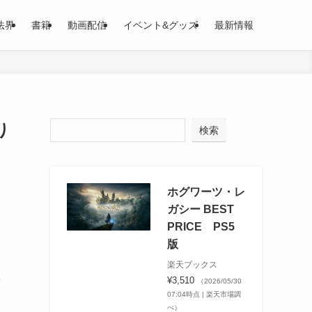
法界
書籍
動画配信
イベント&グッズ
最新情報
り
検索
ホグワーツ・レ
ガシー BEST
PRICE PS5
版
楽天ブックス
を
¥3,510
（2026/05/30
07:04時点 | 楽天市場調
べ）