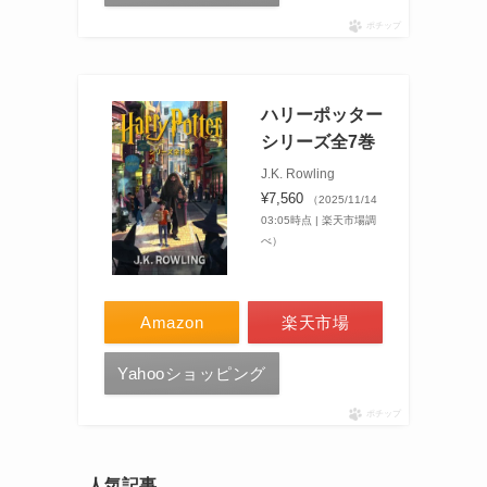
ポチップ
ハリーポッター
シリーズ全7巻
J.K. Rowling
¥7,560
（2025/11/14
03:05時点 | 楽天市場調
べ）
Amazon
楽天市場
Yahooショッピング
ポチップ
人気記事