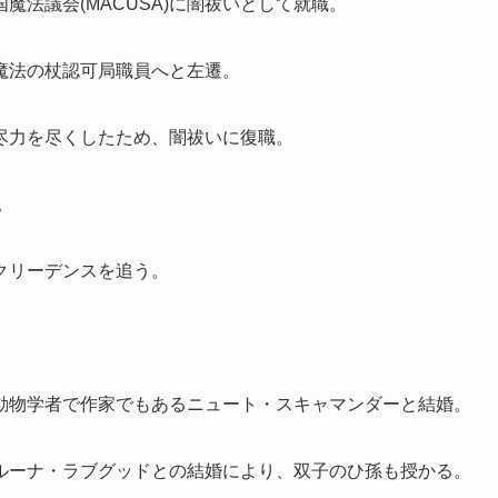
法議会(MACUSA)に闇祓いとして就職。
魔法の杖認可局職員へと左遷。
尽力を尽くしたため、闇祓いに復職。
。
クリーデンスを追う。
動物学者で作家でもあるニュート・スキャマンダーと結婚。
ルーナ・ラブグッドとの結婚により、双子のひ孫も授かる。