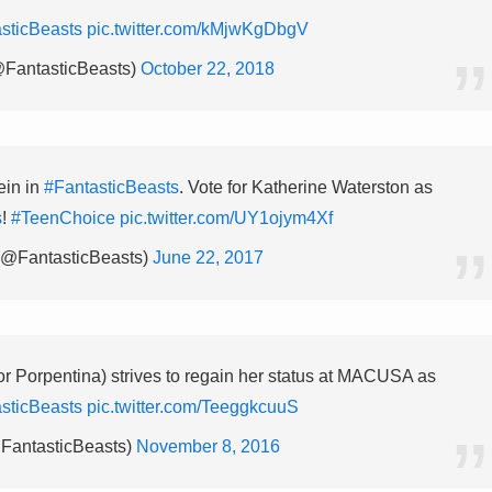
sticBeasts
pic.twitter.com/kMjwKgDbgV
@FantasticBeasts)
October 22, 2018
ein in
#FantasticBeasts
. Vote for Katherine Waterston as
s
!
#TeenChoice
pic.twitter.com/UY1ojym4Xf
(@FantasticBeasts)
June 22, 2017
or Porpentina) strives to regain her status at MACUSA as
sticBeasts
pic.twitter.com/TeeggkcuuS
FantasticBeasts)
November 8, 2016