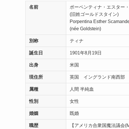
名前
ポーペンティナ・エスター
(旧姓ゴールドスタイン)
Porpentina Esther Scamand
(née Goldstein)
別称
ティナ
誕生日
1901年8月19日
出身
米国
現住所
英国 イングランド南西部
属種
人間 半純血
性別
女性
婚姻
既婚
職歴
【アメリカ合衆国魔法議会(MA