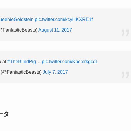
ueenieGoldstein
pic.twitter.com/kcyHKXRE1f
(@FantasticBeasts)
August 11, 2017
o at
#TheBlindPig
…
pic.twitter.com/KpcmrkgcqL
 (@FantasticBeasts)
July 7, 2017
ータ