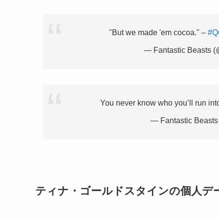
"But we made 'em cocoa." –
#Q
— Fantastic Beasts 
You never know who you’ll run int
— Fantastic Beasts
ティナ・ゴールドスタインの個人デ