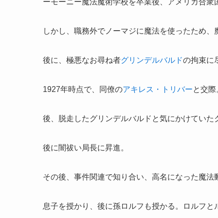
ーモーニー魔法魔術学校を卒業後、アメリカ合衆国魔
しかし、職務外でノーマジに魔法を使ったため、
後に、極悪なお尋ね者
グリンデルバルド
の拘束に
1927年時点で、同僚の
アキレス・トリバー
と交際
後、脱走したグリンデルバルドと気にかけていた
後に
闇祓い局長に昇進。
その後、事件関連で知り合い、高名になった魔法
息子を授かり、後に孫ロルフも授かる。ロルフと