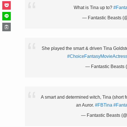
What is Tina up to?
#Fanta
— Fantastic Beasts (
She played the smart & driven Tina Goldst
#ChoiceFantasyMovieActres
— Fantastic Beasts 
A smart and determined witch, Tina (short f
an Auror.
#FBTina
#Fanta
— Fantastic Beasts (@