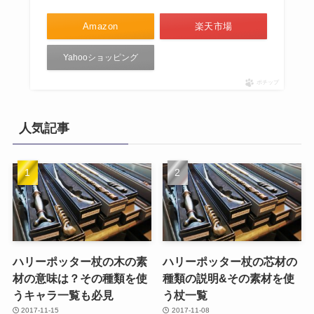
Amazon
楽天市場
Yahooショッピング
ポチップ
人気記事
ハリーポッター杖の木の素
ハリーポッター杖の芯材の
材の意味は？その種類を使
種類の説明&その素材を使
うキャラ一覧も必見
う杖一覧
2017-11-15
2017-11-08