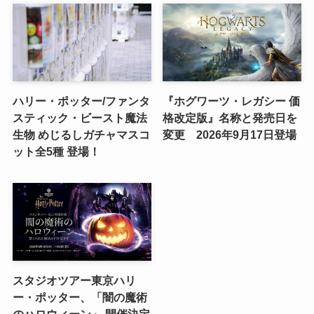
ハリー・ポッター/ファンタ
『ホグワーツ・レガシー 価
スティック・ビースト魔法
格改定版』名称と発売日を
生物 めじるしガチャマスコ
変更 2026年9月17日登場
ット全5種 登場！
スタジオツアー東京ハリ
ー・ポッター、「闇の魔術