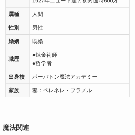
1927年ニュート達と初対面時600才
属種
人間
性別
男性
婚姻
既婚
●錬金術師
職歴
●哲学者
出身校
ボーバトン魔法アカデミー
家族
妻：ペレネレ・フラメル
魔法関連