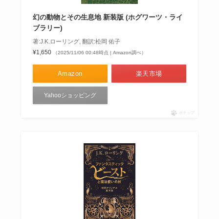
幻の動物とその生息地 新装版 (ホグワーツ・ライ
ブラリー)
著:J.K.ローリング, 翻訳:松岡 佑子
¥1,650
（2025/11/06 00:48時点 | Amazon調べ）
Amazon
楽天市場
Yahooショッピング
ポチップ