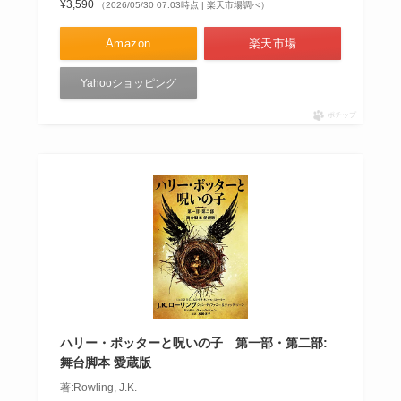
¥3,590
（2026/05/30 07:03時点 | 楽天市場調べ）
Amazon
楽天市場
Yahooショッピング
ポチップ
ハリー・ポッターと呪いの子 第一部・第二部:
舞台脚本 愛蔵版
著:Rowling, J.K.