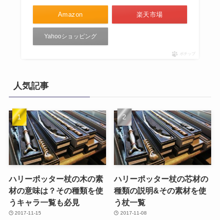
Amazon
楽天市場
Yahooショッピング
ポチップ
人気記事
ハリーポッター杖の木の素
ハリーポッター杖の芯材の
材の意味は？その種類を使
種類の説明&その素材を使
うキャラ一覧も必見
う杖一覧
2017-11-15
2017-11-08