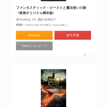
ファンタスティック・ビーストと魔法使いの旅
〈映画オリジナル脚本版〉
著:Rowling, J.K., 翻訳:松岡佑子
¥888
（2025/11/06 20:02時点 | Amazon調べ）
Amazon
楽天市場
Yahooショッピング
ポチップ