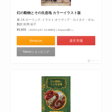
幻の動物とその生息地 カラーイラスト版
著:J.K.ローリング, イラスト:オリヴィア・ロメネク・ギル,
翻訳:松岡 佑子
¥5,655
（2025/11/07 10:46時点 | Amazon調べ）
Amazon
楽天市場
Yahooショッピング
ポチップ