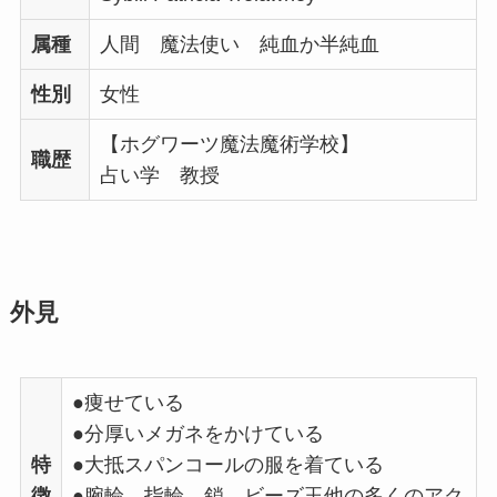
属種
人間 魔法使い 純血か半純血
性別
女性
【ホグワーツ魔法魔術学校】
職歴
占い学 教授
外見
●痩せている
●分厚いメガネをかけている
特
●大抵スパンコールの服を着ている
徴
●腕輪、指輪、鎖、ビーズ玉他の多くのアク