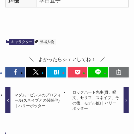
声優
幸田直子
キャラクター
登場人物
よかったらシェアしてね！
ロックハート先生(骨、呪
マダム・ピンスのプロフィ
文、セリフ、スネイプ、そ
ール(スネイプとの関係他)
の後、モデル他)｜ハリー
｜ハリーポッター
ポッター