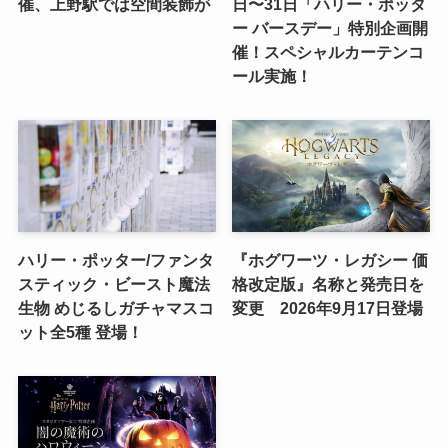
催、上野駅では空間装飾が
日〜31日「ハリー・ポッタ
ー バースデー」特別企画開
催！スペシャルカーテンコ
ール実施！
ハリー・ポッター/ファンタ
『ホグワーツ・レガシー 価
スティック・ビースト魔法
格改定版』名称と発売日を
生物 めじるしガチャマスコ
変更 2026年9月17日登場
ット全5種 登場！