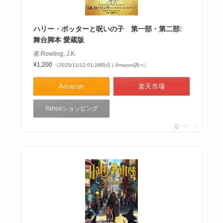
ハリー・ポッターと呪いの子 第一部・第二部:
舞台脚本 愛蔵版
著:Rowling, J.K.
¥1,200
（2025/11/12 01:28時点 | Amazon調べ）
Amazon
楽天市場
Yahooショッピング
ポチップ