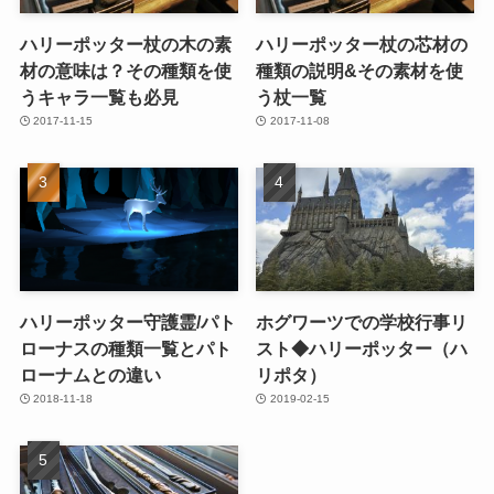
ハリーポッター杖の木の素
ハリーポッター杖の芯材の
材の意味は？その種類を使
種類の説明&その素材を使
うキャラ一覧も必見
う杖一覧
2017-11-15
2017-11-08
ハリーポッター守護霊/パト
ホグワーツでの学校行事リ
ローナスの種類一覧とパト
スト◆ハリーポッター（ハ
ローナムとの違い
リポタ）
2018-11-18
2019-02-15