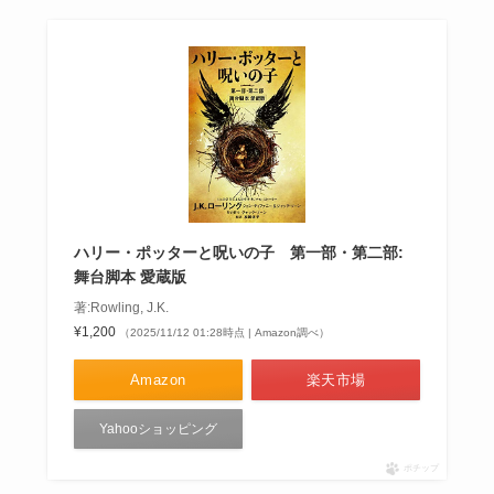
ハリー・ポッターと呪いの子 第一部・第二部:
舞台脚本 愛蔵版
著:Rowling, J.K.
¥1,200
（2025/11/12 01:28時点 | Amazon調べ）
Amazon
楽天市場
Yahooショッピング
ポチップ