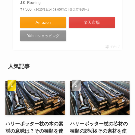
J.K. Rowling
¥7,560
（2025/11/14 03:05時点 | 楽天市場調べ）
Amazon
楽天市場
Yahooショッピング
ポチップ
人気記事
ハリーポッター杖の木の素
ハリーポッター杖の芯材の
材の意味は？その種類を使
種類の説明&その素材を使