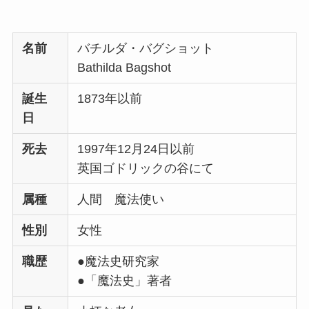
名前
バチルダ・バグショット
Bathilda Bagshot
誕生
1873年以前
日
死去
1997年12月24日以前
英国ゴドリックの谷にて
属種
人間 魔法使い
性別
女性
職歴
●魔法史研究家
●「魔法史」著者