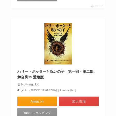
ポチップ
ハリー・ポッターと呪いの子 第一部・第二部:
舞台脚本 愛蔵版
著:Rowling, J.K.
¥1,200
（2025/11/12 01:28時点 | Amazon調べ）
Amazon
楽天市場
Yahooショッピング