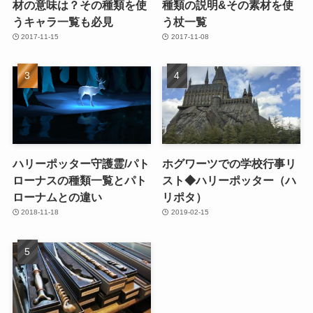
材の意味は？その種類を使
種類の説明&その素材を使
うキャラ一覧も必見
う杖一覧
2017-11-15
2017-11-08
ハリーポッター守護霊/パト
ホグワーツでの学校行事リ
ローナスの種類一覧とパト
スト◆ハリーポッター（ハ
ローナムとの違い
リポタ）
2018-11-18
2019-02-15