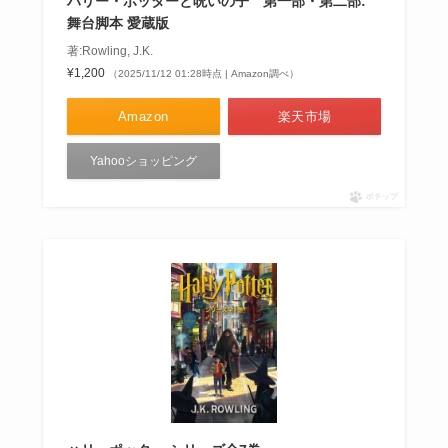
ハリー・ポッターと呪いの子 第一部・第二部:
舞台脚本 愛蔵版
著:Rowling, J.K.
¥1,200
（2025/11/12 01:28時点 | Amazon調べ）
Amazon
楽天市場
Yahooショッピング
ポチップ