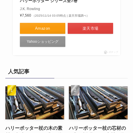
ハリーポッター シリーズ全7巻
J.K. Rowling
¥7,560
（2025/11/14 03:05時点 | 楽天市場調べ）
Amazon
楽天市場
Yahooショッピング
ポチップ
人気記事
ハリーポッター杖の木の素
ハリーポッター杖の芯材の