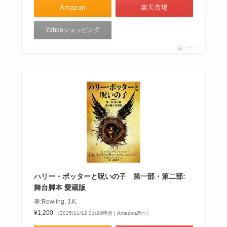
Amazon
楽天市場
Yahooショッピング
ポチップ
ハリー・ポッターと呪いの子 第一部・第二部:
舞台脚本 愛蔵版
著:Rowling, J.K.
¥1,200
（2025/11/12 01:28時点 | Amazon調べ）