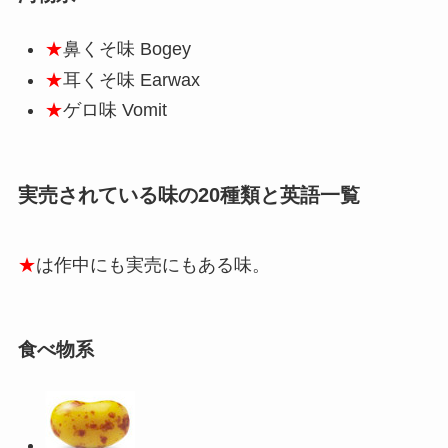
★
鼻くそ味
Bogey
★
耳くそ味
Earwax
★
ゲロ味
Vomit
実売されている味の20種類と英語一覧
★
は作中にも実売にもある味。
食べ物系