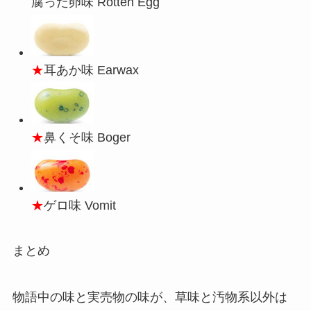
腐った卵味 Rotten Egg
★
耳あか味 Earwax
★
鼻くそ味 Boger
★
ゲロ味 Vomit
まとめ
物語中の味と実売物の味が、草味と汚物系以外は