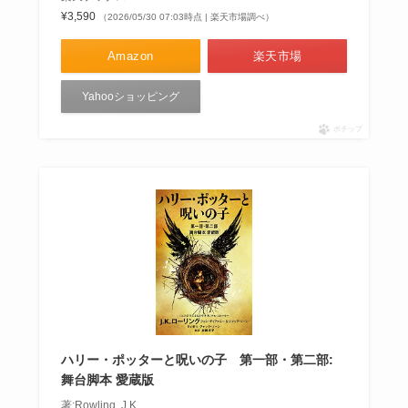
¥3,590
（2026/05/30 07:03時点 | 楽天市場調べ）
Amazon
楽天市場
Yahooショッピング
ポチップ
ハリー・ポッターと呪いの子 第一部・第二部:
舞台脚本 愛蔵版
著:Rowling, J.K.