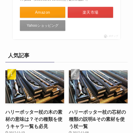
Amazon
楽天市場
Yahooショッピング
ポチップ
人気記事
ハリーポッター杖の木の素
ハリーポッター杖の芯材の
材の意味は？その種類を使
種類の説明&その素材を使
うキャラ一覧も必見
う杖一覧
2017-11-15
2017-11-08