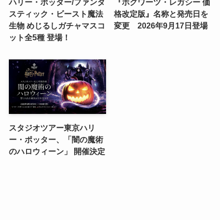
ハリー・ポッター/ファンタ
『ホグワーツ・レガシー 価
スティック・ビースト魔法
格改定版』名称と発売日を
生物 めじるしガチャマスコ
変更 2026年9月17日登場
ット全5種 登場！
スタジオツアー東京ハリ
ー・ポッター、「闇の魔術
のハロウィーン」 開催決定