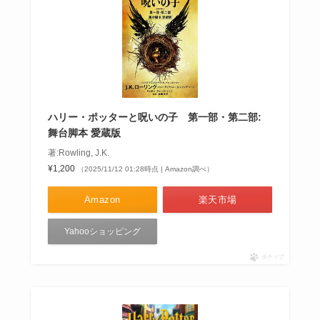
ハリー・ポッターと呪いの子 第一部・第二部:
舞台脚本 愛蔵版
著:Rowling, J.K.
¥1,200
（2025/11/12 01:28時点 | Amazon調べ）
Amazon
楽天市場
Yahooショッピング
ポチップ