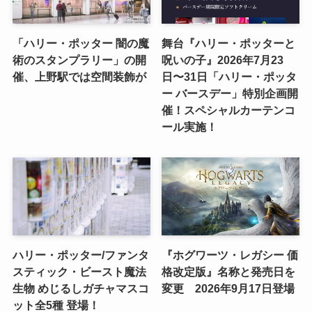
「ハリー・ポッター 闇の魔
舞台『ハリー・ポッターと
術のスタンプラリー」の開
呪いの子』2026年7月23
催、上野駅では空間装飾が
日〜31日「ハリー・ポッタ
ー バースデー」特別企画開
催！スペシャルカーテンコ
ール実施！
ハリー・ポッター/ファンタ
『ホグワーツ・レガシー 価
スティック・ビースト魔法
格改定版』名称と発売日を
生物 めじるしガチャマスコ
変更 2026年9月17日登場
ット全5種 登場！