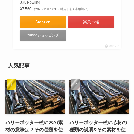
J.K. Rowling
¥7,560
（2025/11/14 03:05時点 | 楽天市場調べ）
Amazon
楽天市場
Yahooショッピング
ポチップ
人気記事
ハリーポッター杖の木の素
ハリーポッター杖の芯材の
材の意味は？その種類を使
種類の説明&その素材を使