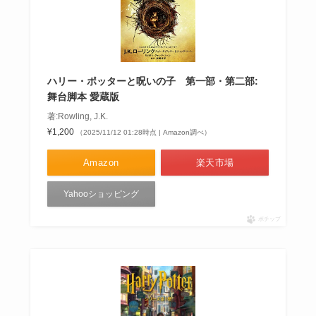
ハリー・ポッターと呪いの子 第一部・第二部:
舞台脚本 愛蔵版
著:Rowling, J.K.
¥1,200
（2025/11/12 01:28時点 | Amazon調べ）
Amazon
楽天市場
Yahooショッピング
ポチップ