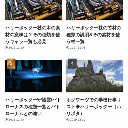
ハリーポッター杖の木の素
ハリーポッター杖の芯材の
材の意味は？その種類を使
種類の説明&その素材を使
うキャラ一覧も必見
う杖一覧
2017-11-15
2017-11-08
ハリーポッター守護霊/パト
ホグワーツでの学校行事リ
ローナスの種類一覧とパト
スト◆ハリーポッター（ハ
ローナムとの違い
リポタ）
2018-11-18
2019-02-15