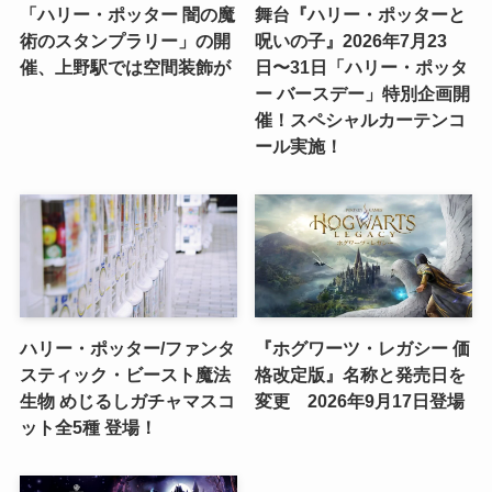
「ハリー・ポッター 闇の魔
舞台『ハリー・ポッターと
術のスタンプラリー」の開
呪いの子』2026年7月23
催、上野駅では空間装飾が
日〜31日「ハリー・ポッタ
ー バースデー」特別企画開
催！スペシャルカーテンコ
ール実施！
ハリー・ポッター/ファンタ
『ホグワーツ・レガシー 価
スティック・ビースト魔法
格改定版』名称と発売日を
生物 めじるしガチャマスコ
変更 2026年9月17日登場
ット全5種 登場！