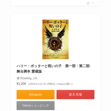
ポチップ
ハリー・ポッターと呪いの子 第一部・第二部:
舞台脚本 愛蔵版
著:Rowling, J.K.
¥1,200
（2025/11/12 01:28時点 | Amazon調べ）
Amazon
楽天市場
Yahooショッピング