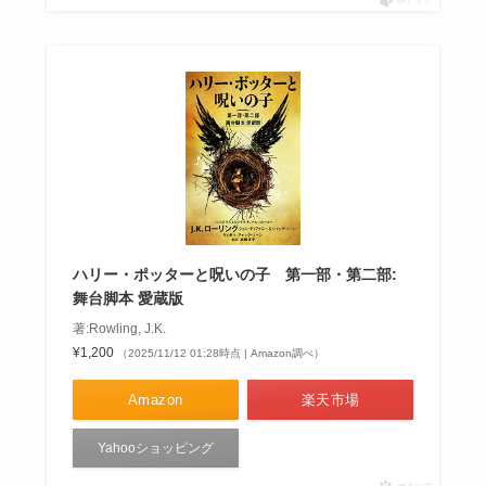
ハリー・ポッターと呪いの子 第一部・第二部:
舞台脚本 愛蔵版
著:Rowling, J.K.
¥1,200
（2025/11/12 01:28時点 | Amazon調べ）
Amazon
楽天市場
Yahooショッピング