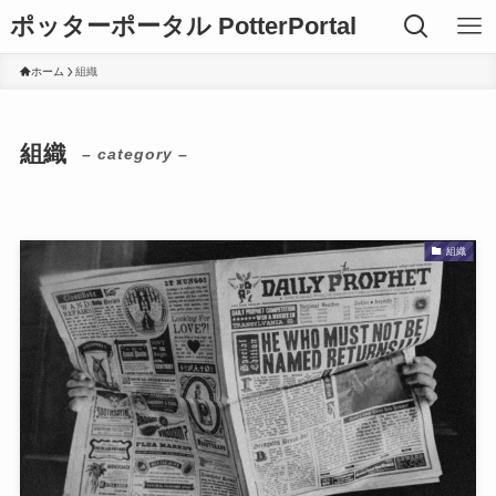
ポッターポータル PotterPortal
ホーム
組織
組織
– category –
組織