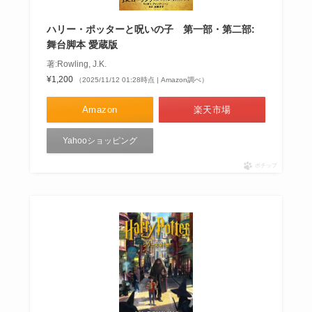
ハリー・ポッターと呪いの子 第一部・第二部:
舞台脚本 愛蔵版
著:Rowling, J.K.
¥1,200
（2025/11/12 01:28時点 | Amazon調べ）
Amazon
楽天市場
Yahooショッピング
ポチップ