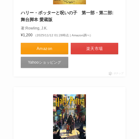
ハリー・ポッターと呪いの子 第一部・第二部:
舞台脚本 愛蔵版
著:Rowling, J.K.
¥1,200
（2025/11/12 01:28時点 | Amazon調べ）
Amazon
楽天市場
Yahooショッピング
ポチップ