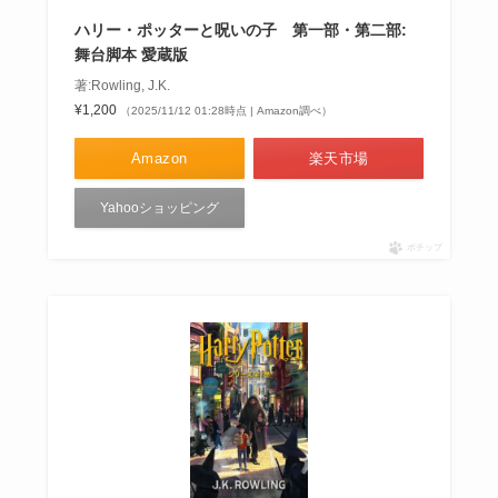
ハリー・ポッターと呪いの子 第一部・第二部:
舞台脚本 愛蔵版
著:Rowling, J.K.
¥1,200
（2025/11/12 01:28時点 | Amazon調べ）
Amazon
楽天市場
Yahooショッピング
ポチップ