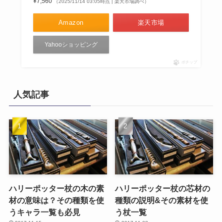
¥7,560
（2025/11/14 03:05時点 | 楽天市場調べ）
Amazon
楽天市場
Yahooショッピング
ポチップ
人気記事
ハリーポッター杖の木の素
ハリーポッター杖の芯材の
材の意味は？その種類を使
種類の説明&その素材を使
うキャラ一覧も必見
う杖一覧