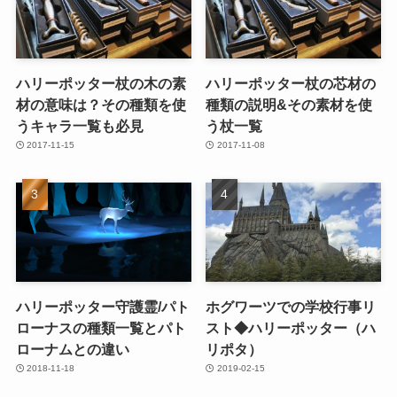
ハリーポッター杖の木の素
ハリーポッター杖の芯材の
材の意味は？その種類を使
種類の説明&その素材を使
うキャラ一覧も必見
う杖一覧
2017-11-15
2017-11-08
ハリーポッター守護霊/パト
ホグワーツでの学校行事リ
ローナスの種類一覧とパト
スト◆ハリーポッター（ハ
ローナムとの違い
リポタ）
2018-11-18
2019-02-15