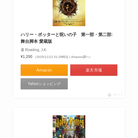
ハリー・ポッターと呪いの子 第一部・第二部:
舞台脚本 愛蔵版
著:Rowling, J.K.
¥1,200
（2025/11/12 01:28時点 | Amazon調べ）
Amazon
楽天市場
Yahooショッピング
ポチップ