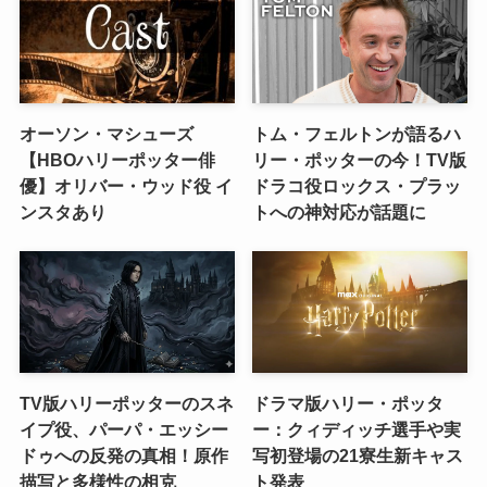
オーソン・マシューズ
トム・フェルトンが語るハ
【HBOハリーポッター俳
リー・ポッターの今！TV版
優】オリバー・ウッド役 イ
ドラコ役ロックス・プラッ
ンスタあり
トへの神対応が話題に
TV版ハリーポッターのスネ
ドラマ版ハリー・ポッタ
イプ役、パーパ・エッシー
ー：クィディッチ選手や実
ドゥへの反発の真相！原作
写初登場の21寮生新キャス
描写と多様性の相克
ト発表