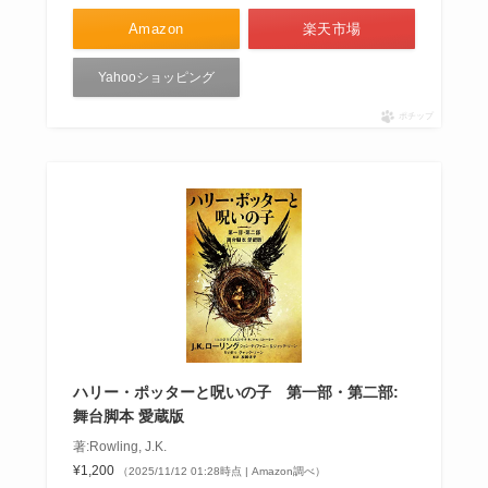
Amazon
楽天市場
Yahooショッピング
ポチップ
ハリー・ポッターと呪いの子 第一部・第二部:
舞台脚本 愛蔵版
著:Rowling, J.K.
¥1,200
（2025/11/12 01:28時点 | Amazon調べ）