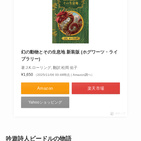
幻の動物とその生息地 新装版 (ホグワーツ・ライ
ブラリー)
著:J.K.ローリング, 翻訳:松岡 佑子
¥1,650
（2025/11/06 00:48時点 | Amazon調べ）
Amazon
楽天市場
Yahooショッピング
ポチップ
吟遊詩人ビードルの物語