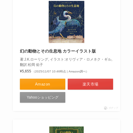
幻の動物とその生息地 カラーイラスト版
著:J.K.ローリング, イラスト:オリヴィア・ロメネク・ギル,
翻訳:松岡 佑子
¥5,655
（2025/11/07 10:46時点 | Amazon調べ）
Amazon
楽天市場
Yahooショッピング
ポチップ