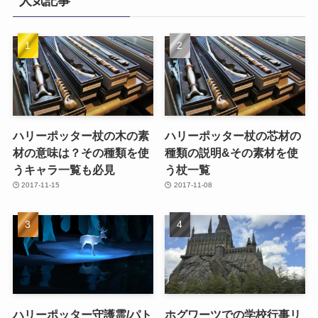
人気記事
ハリーポッター杖の木の素
ハリーポッター杖の芯材の
材の意味は？その種類を使
種類の説明&その素材を使
うキャラ一覧も必見
う杖一覧
2017-11-15
2017-11-08
ハリーポッター守護霊/パト
ホグワーツでの学校行事リ