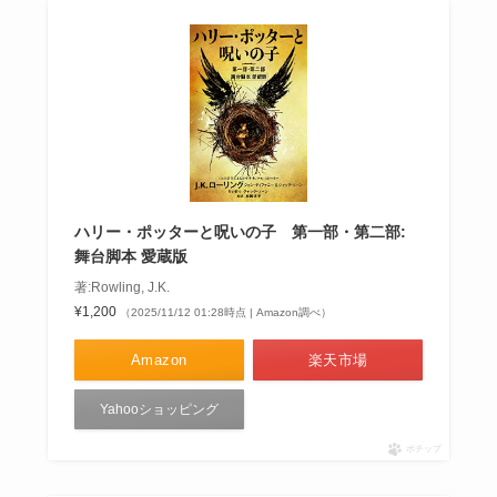
ハリー・ポッターと呪いの子 第一部・第二部:
舞台脚本 愛蔵版
著:Rowling, J.K.
¥1,200
（2025/11/12 01:28時点 | Amazon調べ）
Amazon
楽天市場
Yahooショッピング
ポチップ