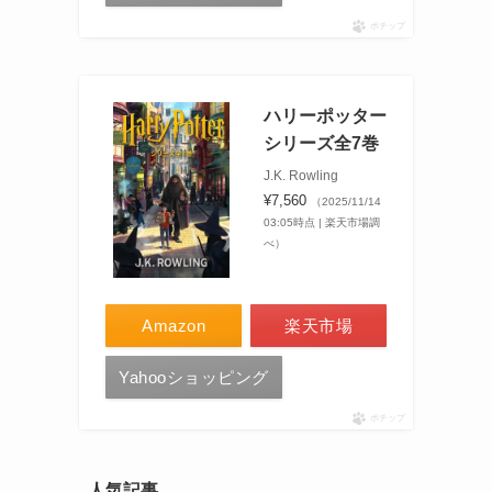
ポチップ
ハリーポッター
シリーズ全7巻
J.K. Rowling
¥7,560
（2025/11/14
03:05時点 | 楽天市場調
べ）
Amazon
楽天市場
Yahooショッピング
ポチップ
人気記事