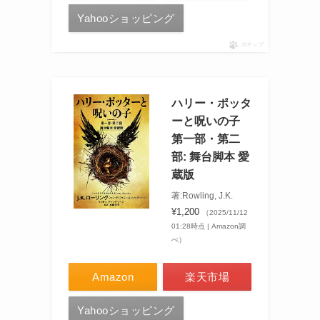
Yahooショッピング
ポチップ
ハリー・ポッタ
ーと呪いの子
第一部・第二
部: 舞台脚本 愛
蔵版
著:Rowling, J.K.
¥1,200
（2025/11/12
01:28時点 | Amazon調
べ）
Amazon
楽天市場
Yahooショッピング