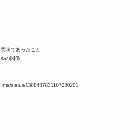
無意味であったこと
ルの関係
inalima/status/1388487831107080201