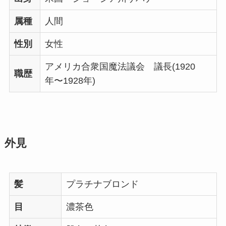
属種
人間
性別
女性
アメリカ合衆国魔法議会 議長(1920
職歴
年〜1928年)
外見
髪
プラチナブロンド
目
濃茶色