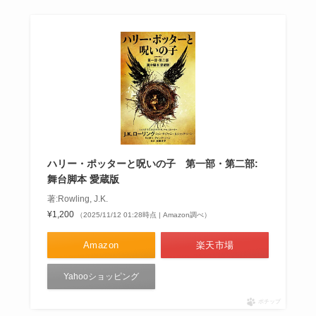
ハリー・ポッターと呪いの子 第一部・第二部:
舞台脚本 愛蔵版
著:Rowling, J.K.
¥1,200
（2025/11/12 01:28時点 | Amazon調べ）
Amazon
楽天市場
Yahooショッピング
ポチップ