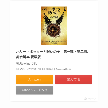
ハリー・ポッターと呪いの子 第一部・第二部:
舞台脚本 愛蔵版
著:Rowling, J.K.
¥1,200
（2025/11/12 01:28時点 | Amazon調べ）
Amazon
楽天市場
Yahooショッピング
ポチップ