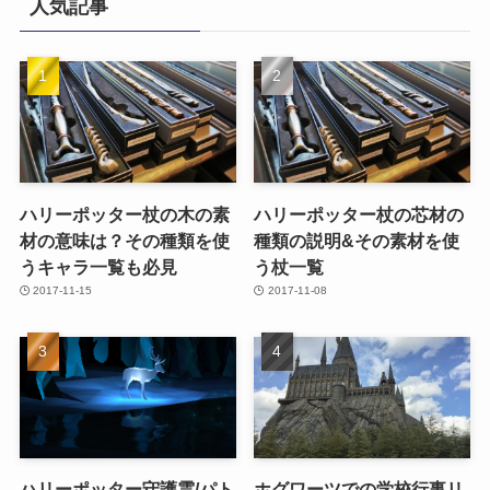
人気記事
ハリーポッター杖の木の素
ハリーポッター杖の芯材の
材の意味は？その種類を使
種類の説明&その素材を使
うキャラ一覧も必見
う杖一覧
2017-11-15
2017-11-08
ハリーポッター守護霊/パト
ホグワーツでの学校行事リ