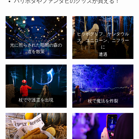
ハリポタやファンタビのグッズが買える！
ヒッポグリフ、ケンタウル
ス、ユニコーン、ニフラー
光に照らされた暗闇の森の
に
道を散策
遭遇
杖で守護霊を出現
杖で魔法を炸裂