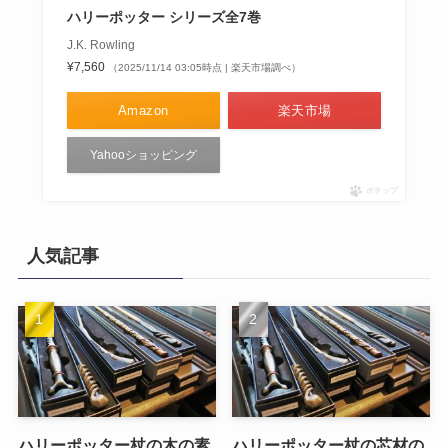
ハリーポッター シリーズ全7巻
J.K. Rowling
¥7,560
（2025/11/14 03:05時点 | 楽天市場調べ）
Amazon
楽天市場
Yahooショッピング
ポチップ
人気記事
ハリーポッター杖の木の素
ハリーポッター杖の芯材の