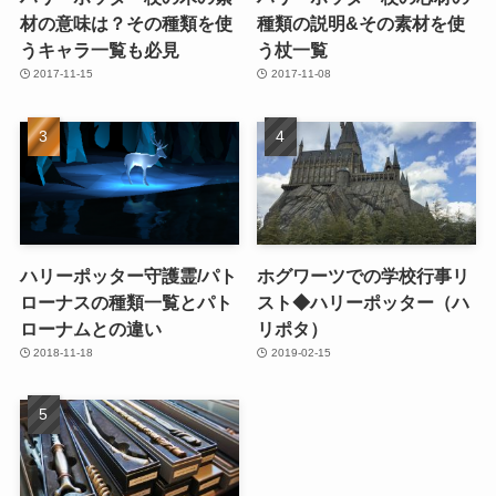
材の意味は？その種類を使
種類の説明&その素材を使
うキャラ一覧も必見
う杖一覧
2017-11-15
2017-11-08
ハリーポッター守護霊/パト
ホグワーツでの学校行事リ
ローナスの種類一覧とパト
スト◆ハリーポッター（ハ
ローナムとの違い
リポタ）
2018-11-18
2019-02-15