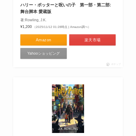
ハリー・ポッターと呪いの子 第一部・第二部:
舞台脚本 愛蔵版
著:Rowling, J.K.
¥1,200
（2025/11/12 01:28時点 | Amazon調べ）
Amazon
楽天市場
Yahooショッピング
ポチップ