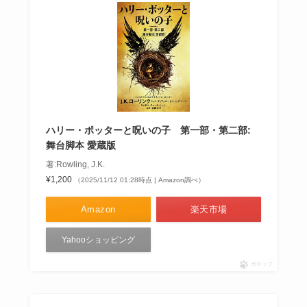
ハリー・ポッターと呪いの子 第一部・第二部:
舞台脚本 愛蔵版
著:Rowling, J.K.
¥1,200
（2025/11/12 01:28時点 | Amazon調べ）
Amazon
楽天市場
Yahooショッピング
ポチップ