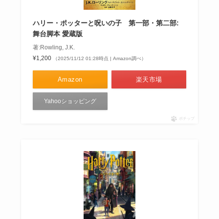
ハリー・ポッターと呪いの子 第一部・第二部:
舞台脚本 愛蔵版
著:Rowling, J.K.
¥1,200
（2025/11/12 01:28時点 | Amazon調べ）
Amazon
楽天市場
Yahooショッピング
ポチップ