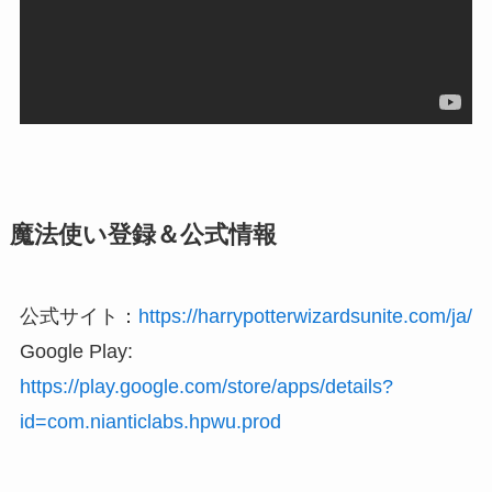
魔法使い登録＆公式情報
公式サイト：
https://harrypotterwizardsunite.com/ja/
Google Play:
https://play.google.com/store/apps/details?
id=com.nianticlabs.hpwu.prod