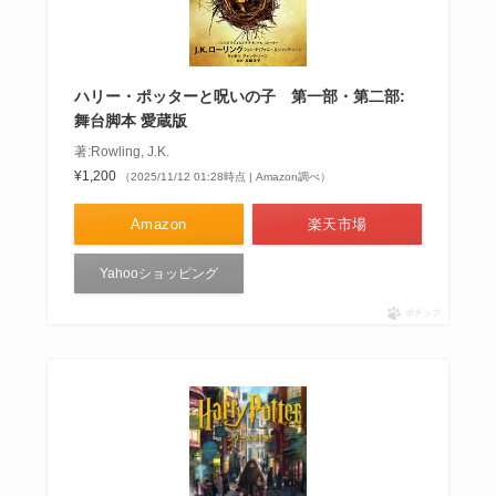
ハリー・ポッターと呪いの子 第一部・第二部:
舞台脚本 愛蔵版
著:Rowling, J.K.
¥1,200
（2025/11/12 01:28時点 | Amazon調べ）
Amazon
楽天市場
Yahooショッピング
ポチップ