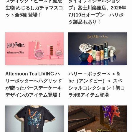
スティック・ビースト魔法
ダイオフィシャルショッ
生物 めじるしガチャマスコ
プ』富士川楽座店、2026年
ット全5種 登場！
7月10日オープン ハリポ
タ製品もあり！
Afternoon Tea LIVING ハ
ハリー・ポッター × ＜＆
リーポッターへハグリッド
be（アンドビー）＞ スペ
が贈ったバースデーケーキ
シャルコレクション！初コ
デザインのアイテム登場！
ラボ8アイテム登場