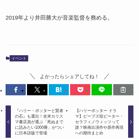
2019年より井田勝大が音楽監督を務める。
イベント
よかったらシェアしてね！
『ハリー・ポッターと賢者
【ハリーポッター ドラ
の石』も選出！全米カリス
マ】ピーブズ役ピーター・
マ書店員が選ぶ「死ぬまで
セラフィノウィッツって
に読みたい1000冊」がつい
誰？映画出演作や原作再現
に日本語版で登場
への期待まとめ