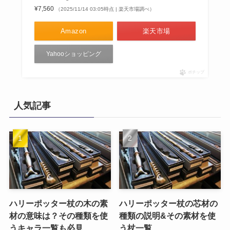
¥7,560
（2025/11/14 03:05時点 | 楽天市場調べ）
Amazon
楽天市場
Yahooショッピング
ポチップ
人気記事
ハリーポッター杖の木の素
ハリーポッター杖の芯材の
材の意味は？その種類を使
種類の説明&その素材を使
うキャラ一覧も必見
う杖一覧