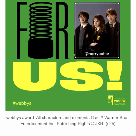
webbys award. All characters and elements © & ™ Warner Bros.
Entertainment Inc. Publishing Rights © JKR. (s25)