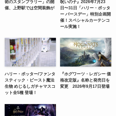
術のスタンプラリー」の開
呪いの子』2026年7月23
催、上野駅では空間装飾が
日〜31日「ハリー・ポッタ
ー バースデー」特別企画開
催！スペシャルカーテンコ
ール実施！
ハリー・ポッター/ファンタ
『ホグワーツ・レガシー 価
スティック・ビースト魔法
格改定版』名称と発売日を
生物 めじるしガチャマスコ
変更 2026年9月17日登場
ット全5種 登場！