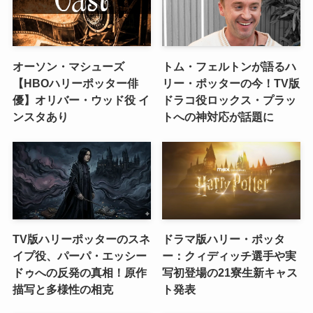
オーソン・マシューズ
トム・フェルトンが語るハ
【HBOハリーポッター俳
リー・ポッターの今！TV版
優】オリバー・ウッド役 イ
ドラコ役ロックス・プラッ
ンスタあり
トへの神対応が話題に
TV版ハリーポッターのスネ
ドラマ版ハリー・ポッタ
イプ役、パーパ・エッシー
ー：クィディッチ選手や実
ドゥへの反発の真相！原作
写初登場の21寮生新キャス
描写と多様性の相克
ト発表