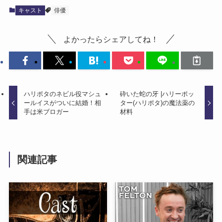
キャスト
俳優
よかったらシェアしてね！
ハリポタのネビル役マシュ
砕いた蛇の牙 |ハリーポッ
ールイスがついに結婚！相
ター(ハリポタ)の魔法薬の
手は米ブロガー
材料
関連記事