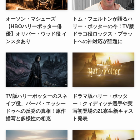
オーソン・マシューズ
トム・フェルトンが語るハ
【HBOハリーポッター俳
リー・ポッターの今！TV版
優】オリバー・ウッド役 イ
ドラコ役ロックス・プラッ
ンスタあり
トへの神対応が話題に
TV版ハリーポッターのスネ
ドラマ版ハリー・ポッタ
イプ役、パーパ・エッシー
ー：クィディッチ選手や実
ドゥへの反発の真相！原作
写初登場の21寮生新キャス
描写と多様性の相克
ト発表