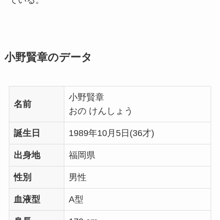
ている。
小野賢章のデータ
小野賢章
名前
おの けんしょう
誕生日
1989年10月5日(36才)
出身地
福岡県
性別
男性
血液型
A型