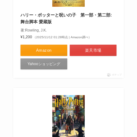
ハリー・ポッターと呪いの子 第一部・第二部:
舞台脚本 愛蔵版
著:Rowling, J.K.
¥1,200
（2025/11/12 01:28時点 | Amazon調べ）
Amazon
楽天市場
Yahooショッピング
ポチップ