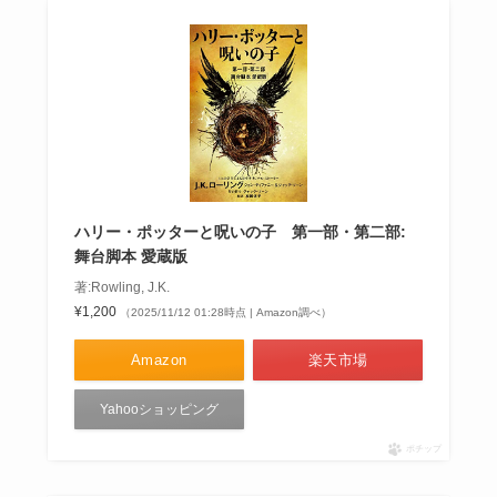
ハリー・ポッターと呪いの子 第一部・第二部:
舞台脚本 愛蔵版
著:Rowling, J.K.
¥1,200
（2025/11/12 01:28時点 | Amazon調べ）
Amazon
楽天市場
Yahooショッピング
ポチップ