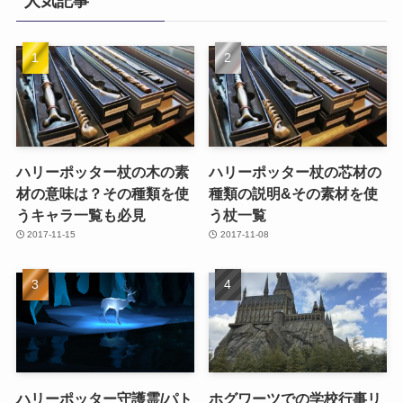
人気記事
ハリーポッター杖の木の素
ハリーポッター杖の芯材の
材の意味は？その種類を使
種類の説明&その素材を使
うキャラ一覧も必見
う杖一覧
2017-11-15
2017-11-08
ハリーポッター守護霊/パト
ホグワーツでの学校行事リ