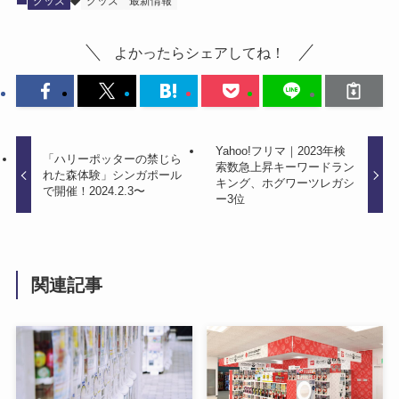
グッズ
グッズ
最新情報
よかったらシェアしてね！
Yahoo!フリマ｜2023年検
「ハリーポッターの禁じら
索数急上昇キーワードラン
れた森体験」シンガポール
キング、ホグワーツレガシ
で開催！2024.2.3〜
ー3位
関連記事