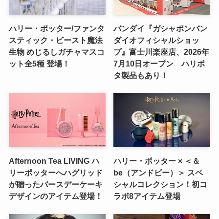
ハリー・ポッター/ファンタ
バンダイ『ガシャポンバン
スティック・ビースト魔法
ダイオフィシャルショッ
生物 めじるしガチャマスコ
プ』富士川楽座店、2026年
ット全5種 登場！
7月10日オープン ハリポ
タ製品もあり！
Afternoon Tea LIVING ハ
ハリー・ポッター × ＜＆
リーポッターへハグリッド
be（アンドビー）＞ スペ
が贈ったバースデーケーキ
シャルコレクション！初コ
デザインのアイテム登場！
ラボ8アイテム登場