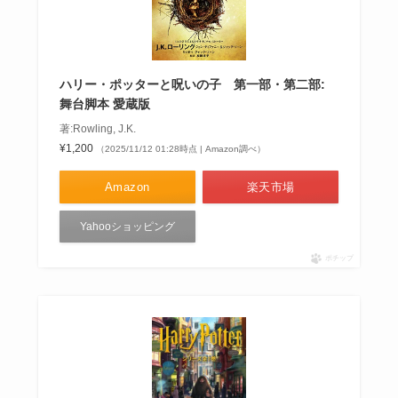
ハリー・ポッターと呪いの子 第一部・第二部:
舞台脚本 愛蔵版
著:Rowling, J.K.
¥1,200
（2025/11/12 01:28時点 | Amazon調べ）
Amazon
楽天市場
Yahooショッピング
ポチップ