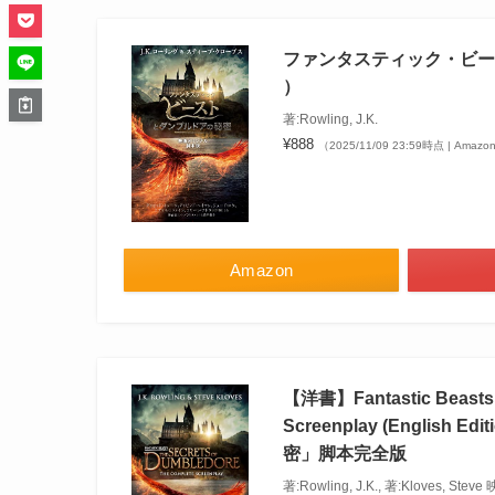
ファンタスティック・ビー
）
著:Rowling, J.K.
¥888
（2025/11/09 23:59時点 | Ama
Amazon
【洋書】Fantastic Beasts: 
Screenplay (Engl
密」脚本完全版
著:Rowling, J.K., 著:Kl