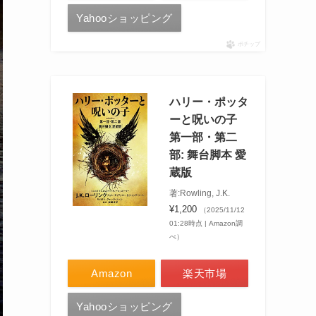
Yahooショッピング
ポチップ
ハリー・ポッタ
ーと呪いの子
第一部・第二
部: 舞台脚本 愛
蔵版
著:Rowling, J.K.
¥1,200
（2025/11/12
01:28時点 | Amazon調
べ）
Amazon
楽天市場
Yahooショッピング