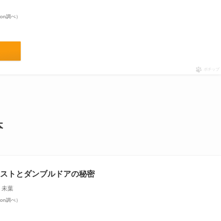
azon調べ）
ポチップ
本
ストとダンブルドアの秘密
 未葉
azon調べ）