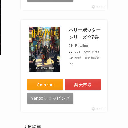
ポチップ
ハリーポッター
シリーズ全7巻
J.K. Rowling
¥7,560
（2025/11/14
03:05時点 | 楽天市場調
べ）
売
Amazon
楽天市場
Yahooショッピング
ポチップ
人気記事