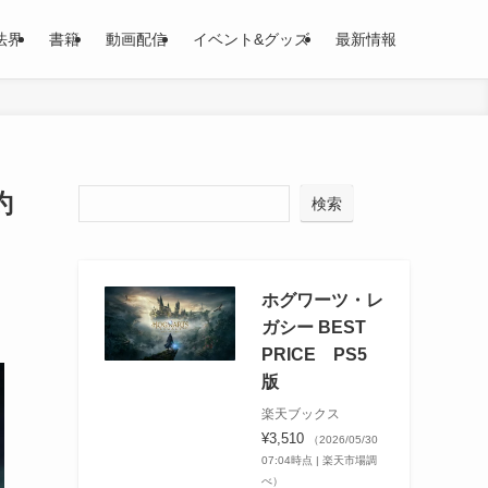
法界
書籍
動画配信
イベント&グッズ
最新情報
約
検索
ホグワーツ・レ
ガシー BEST
PRICE PS5
版
楽天ブックス
¥3,510
（2026/05/30
07:04時点 | 楽天市場調
べ）