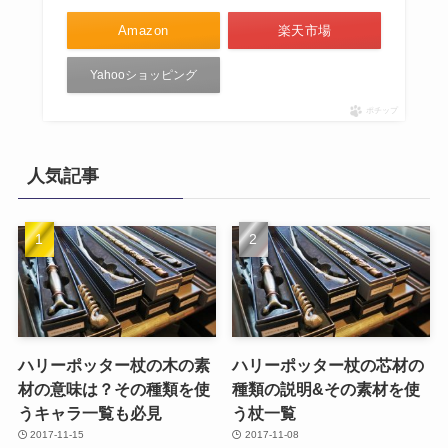
Amazon
楽天市場
Yahooショッピング
ポチップ
人気記事
ハリーポッター杖の木の素
ハリーポッター杖の芯材の
材の意味は？その種類を使
種類の説明&その素材を使
うキャラ一覧も必見
う杖一覧
2017-11-15
2017-11-08