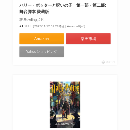
ハリー・ポッターと呪いの子 第一部・第二部:
舞台脚本 愛蔵版
著:Rowling, J.K.
¥1,200
（2025/11/12 01:28時点 | Amazon調べ）
Amazon
楽天市場
Yahooショッピング
ポチップ