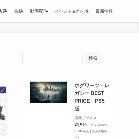
法界
書籍
動画配信
イベント&グッズ
最新情報
検索
ホグワーツ・レ
ップ
ガシー BEST
PRICE PS5
版
楽天ブックス
¥3,510
（2026/05/30
07:04時点 | 楽天市場調
べ）