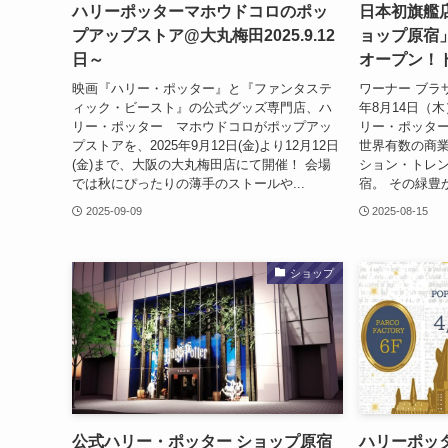
ハリーポッターマホウドコロのポッ
日本初旗艦
プアップストア@大丸梅田2025.9.12
ョップ原宿」
日～
オープン！
映画『ハリー・ポッター』と『ファンタステ
ワーナー ブラ
ィック・ビースト』の公式グッズ専門店、ハ
年8月14日（
リー・ポッター マホウドコロがポップアッ
リー・ポッター
プストアを、2025年9月12日(金)より12月12日
世界有数の商
(金)まで、大阪の大丸梅田店にて開催！ 会場
ション・トレ
では秋にぴったりの薄手のストールや...
宿。 その緑豊か
2025-09-09
2025-08-15
ショップ
公式ハリー・ポッター ショップ原宿
ハリーポッ