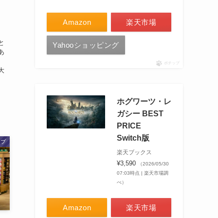
、
Amazon
楽天市場
と
Yahooショッピング
あ
ポチップ
大
せ
ホグワーツ・レ
ガシー BEST
PRICE
Switch版
ップ
楽天ブックス
¥3,590
（2026/05/30
07:03時点 | 楽天市場調
べ）
Amazon
楽天市場