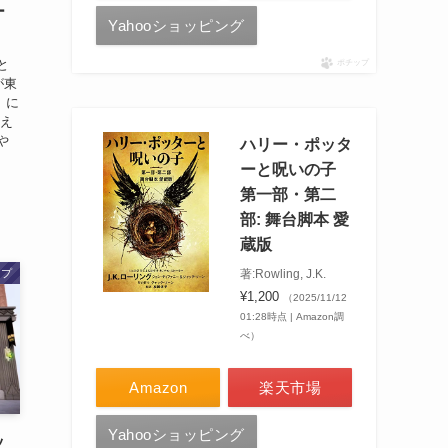
ー
Yahooショッピング
と
ポチップ
が東
）に
会え
や
ハリー・ポッタ
ーと呪いの子
第一部・第二
部: 舞台脚本 愛
蔵版
ップ
著:Rowling, J.K.
¥1,200
（2025/11/12
01:28時点 | Amazon調
べ）
Amazon
楽天市場
Yahooショッピング
ッ