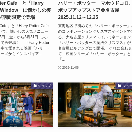
tter Cafe」と「Harry
ハリー・ポッター マホウドコロ
afe Window」に懐かしの復
ポップアップストア＠名古屋
が期間限定で登場
2025.11.12～12.25
 Cafe」と「Harry Potter Cafe
東海地区で初めての『ハリー・ポッター』
において、懐かしの人気メニュー
のコラボレーションクリスマスイベントで
月6日（金）から3月31日（火）
る、大名古屋クリスマスイルミネーション
登場！ 「Harry Potter
「ハリー・ポッターの魔法クリスマス」が
世界中で愛される映画「ハリー・
名古屋ビルヂングにて開催。 それに合わ
ーズからインスパイア...
て、映画シリーズ『ハリー・ポッター』と
『...
2025-11-08
ショップ
ショ