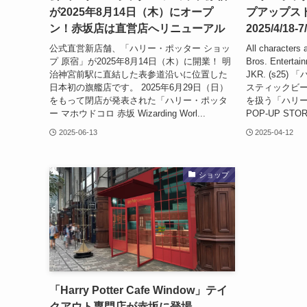
が2025年8月14日（木）にオープ
プアップス
ン！赤坂店は直営店へリニューアル
2025/4/18-7
公式直営新店舗、「ハリー・ポッター ショッ
All characters
プ 原宿」が2025年8月14日（木）に開業！ 明
Bros. Entertain
治神宮前駅に直結した表参道沿いに位置した
JKR. (s2
日本初の旗艦店です。 2025年6月29日（日）
スティックビ
をもって閉店が発表された「ハリー・ポッタ
を扱う「ハリ
ー マホウドコロ 赤坂 Wizarding Worl...
POP-UP STORE
2025-06-13
2025-04-12
ショップ
「Harry Potter Cafe Window」テイ
クアウト専門店が赤坂に登場