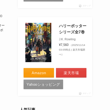
ポチップ
r
 ©
オー
ハリーポッター
・ポ
シリーズ全7巻
J.K. Rowling
¥7,560
（2025/11/14
03:05時点 | 楽天市場調
べ）
Amazon
楽天市場
Yahooショッピング
ポチップ
人気記事