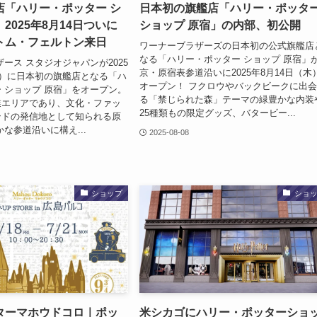
店「ハリー・ポッター シ
日本初の旗艦店「ハリー・ポッタ
2025年8月14日ついに
ショップ 原宿」の内部、初公開
トム・フェルトン来日
ワーナーブラザーズの日本初の公式旗艦店
なる「ハリー・ポッター ショップ 原宿」
ザース スタジオジャパンが2025
京・原宿表参道沿いに2025年8月14日（木
木）に日本初の旗艦店となる「ハ
オープン！ フクロウやバックビークに出
 ショップ 原宿」をオープン。
る「禁じられた森」テーマの緑豊かな内装
業エリアであり、文化・ファッ
25種類もの限定グッズ、バタービー...
ンドの発信地として知られる原
な参道沿いに構え...
2025-08-08
ショップ
ショ
ターマホウドコロ｜ポッ
米シカゴにハリー・ポッターショ