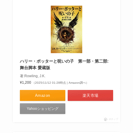
ハリー・ポッターと呪いの子 第一部・第二部:
舞台脚本 愛蔵版
著:Rowling, J.K.
¥1,200
（2025/11/12 01:28時点 | Amazon調べ）
Amazon
楽天市場
Yahooショッピング
ポチップ