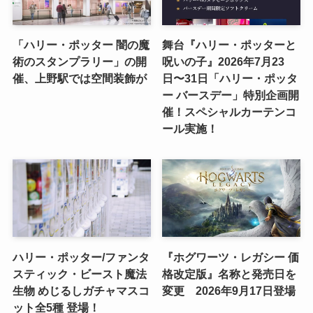
「ハリー・ポッター 闇の魔
舞台『ハリー・ポッターと
術のスタンプラリー」の開
呪いの子』2026年7月23
催、上野駅では空間装飾が
日〜31日「ハリー・ポッタ
ー バースデー」特別企画開
催！スペシャルカーテンコ
ール実施！
ハリー・ポッター/ファンタ
『ホグワーツ・レガシー 価
スティック・ビースト魔法
格改定版』名称と発売日を
生物 めじるしガチャマスコ
変更 2026年9月17日登場
ット全5種 登場！