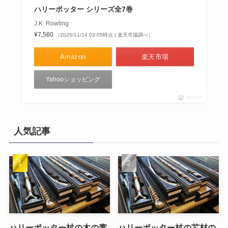
ハリーポッター シリーズ全7巻
J.K. Rowling
¥7,560
（2025/11/14 03:05時点 | 楽天市場調べ）
Amazon
楽天市場
Yahooショッピング
ポチップ
人気記事
ハリーポッター杖の木の素
ハリーポッター杖の芯材の