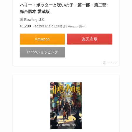
ハリー・ポッターと呪いの子 第一部・第二部:
舞台脚本 愛蔵版
著:Rowling, J.K.
¥1,200
（2025/11/12 01:28時点 | Amazon調べ）
Amazon
楽天市場
Yahooショッピング
ポチップ