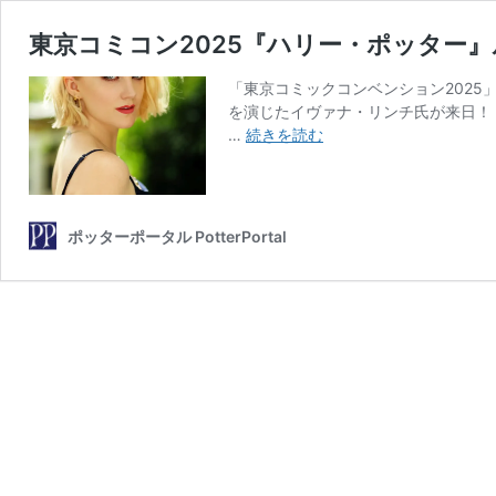
東京コミコン2025『ハリー・ポッター
「東京コミックコンベンション2025
を演じたイヴァナ・リンチ氏が来日！
東
…
続きを読む
京
コ
ミ
コ
ポッターポータル PotterPortal
ン
2025『ハ
リ
ー・
ポ
ッ
タ
ー』
ル
ー
ナ